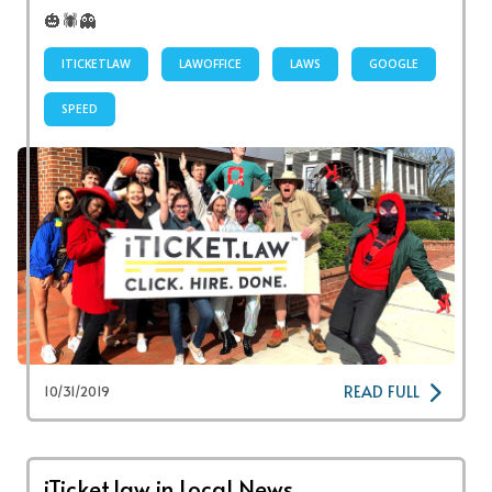
🎃🕷👻
ITICKETLAW
LAWOFFICE
LAWS
GOOGLE
SPEED
READ FULL
10/31/2019
iTicket.law in Local News