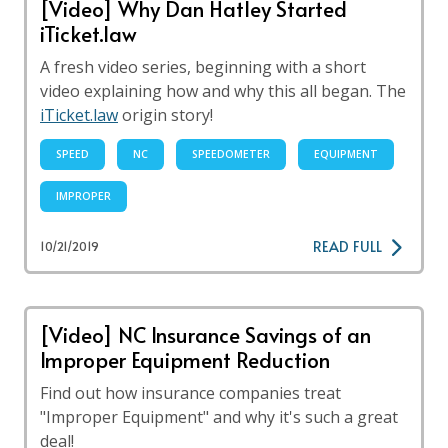
[Video] Why Dan Hatley Started
iTicket.law
A fresh video series, beginning with a short
video explaining how and why this all began. The
iTicket.law
origin story!
SPEED
NC
SPEEDOMETER
EQUIPMENT
IMPROPER
READ FULL
10/21/2019
[Video] NC Insurance Savings of an
Improper Equipment Reduction
Find out how insurance companies treat
"Improper Equipment" and why it's such a great
deal!