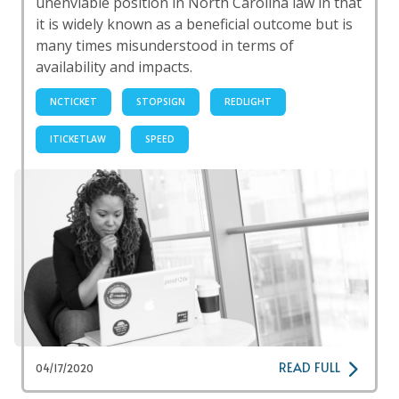
unenviable position in North Carolina law in that
it is widely known as a beneficial outcome but is
many times misunderstood in terms of
availability and impacts.
NCTICKET
STOPSIGN
REDLIGHT
ITICKETLAW
SPEED
READ FULL
04/17/2020