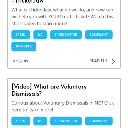
- iTicket.law
What is
iTicket.law
, what do we do, and how can
we help you with YOUR traffic ticket? Watch this
short video to learn more!
SPEED
NC
SPEEDOMETER
EQUIPMENT
IMPROPER
READ FULL
11/25/2019
[Video] What are Voluntary
Dismissals?
Curious about Voluntary Dismissals in NC? Click
here to learn more!
SPEED
NC
SPEEDOMETER
EQUIPMENT