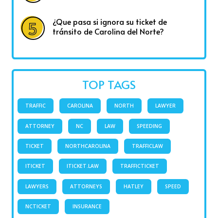
¿Que pasa si ignora su ticket de
tránsito de Carolina del Norte?
TOP TAGS
TRAFFIC
CAROLINA
NORTH
LAWYER
ATTORNEY
NC
LAW
SPEEDING
TICKET
NORTHCAROLINA
TRAFFICLAW
ITICKET
ITICKET.LAW
TRAFFICTICKET
LAWYERS
ATTORNEYS
HATLEY
SPEED
NCTICKET
INSURANCE