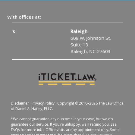
With offices at:
Raleigh
608 W. Johnson St.
Suite 13
Raleigh, NC 27603
Disclaimer
·
Privacy Policy
· Copyright © 2010–2026 The Law Office
of Daniel A. Hatley, PLLC.
*We cannot guarantee any outcome in your case, but we do
guarantee our service. If you're unhappy, we'll refund you. See
FAQs for more info. Office visits are by appointment only. Some