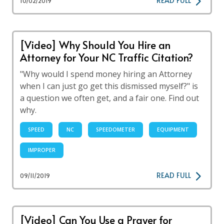
READ FULL
10/02/2019
[Video] Why Should You Hire an
Attorney for Your NC Traffic Citation?
"Why would I spend money hiring an Attorney
when I can just go get this dismissed myself?" is
a question we often get, and a fair one. Find out
why.
SPEED
NC
SPEEDOMETER
EQUIPMENT
IMPROPER
READ FULL
09/11/2019
[Video] Can You Use a Prayer for