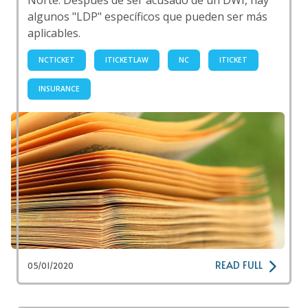
Norte. Después de ser acusado de un DWI, hay
algunos "LDP" específicos que pueden ser más
aplicables.
NCTICKET
ITICKETLAW
NC
ITICKET
INSURANCE
READ FULL
05/01/2020