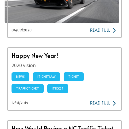
READ FULL
04/09/2020
Happy New Year!
2020 vision
NEWS
ITICKETLAW
TICKET
TRAFFICTICKET
ITICKET
READ FULL
12/31/2019
How Would Paying a NC Traffic Ticket