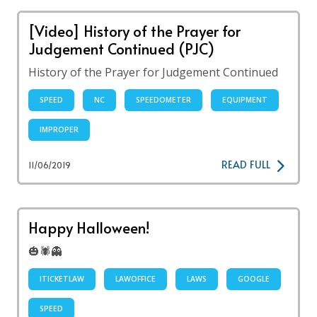
[Video] History of the Prayer for
Judgement Continued (PJC)
History of the Prayer for Judgement Continued
SPEED
NC
SPEEDOMETER
EQUIPMENT
IMPROPER
READ FULL
11/06/2019
Happy Halloween!
🎃🕷👻
ITICKETLAW
LAWOFFICE
LAWS
GOOGLE
SPEED