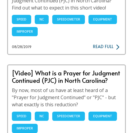
Judgment Continued (PJC) in North Carolina?
Find out what to expect in this short video!
SPEED
NC
SPEEDOMETER
EQUIPMENT
IMPROPER
READ FULL
08/28/2019
[Video] What is a Prayer for Judgment
Continued (PJC) in North Carolina?
By now, most of us have at least heard of a
"Prayer for Judgment Continued" or "PJC" - but
what exactly is this reduction?
SPEED
NC
SPEEDOMETER
EQUIPMENT
IMPROPER