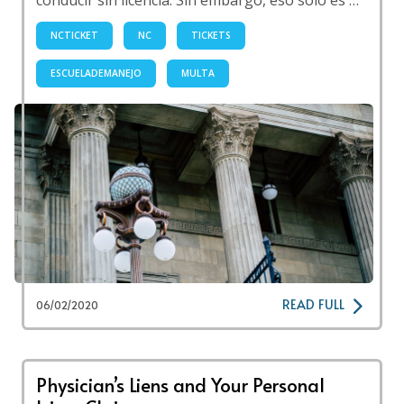
conducir sin licencia. Sin embargo, eso solo es …
NCTICKET
NC
TICKETS
ESCUELADEMANEJO
MULTA
READ FULL
06/02/2020
Physician’s Liens and Your Personal