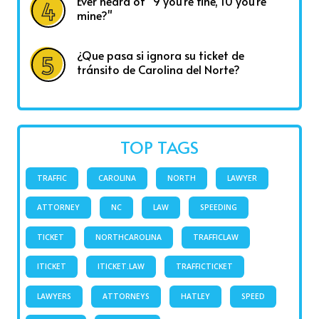
Ever heard of "9 you're fine, 10 you're
mine?"
¿Que pasa si ignora su ticket de
tránsito de Carolina del Norte?
TOP TAGS
TRAFFIC
CAROLINA
NORTH
LAWYER
ATTORNEY
NC
LAW
SPEEDING
TICKET
NORTHCAROLINA
TRAFFICLAW
ITICKET
ITICKET.LAW
TRAFFICTICKET
LAWYERS
ATTORNEYS
HATLEY
SPEED