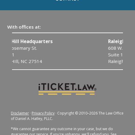
With offices at:
s
Raleigh
608 W. Johnson St.
Suite 13
Raleigh, NC 27603
Disclaimer
·
Privacy Policy
· Copyright © 2010–2026 The Law Office
of Daniel A. Hatley, PLLC.
*We cannot guarantee any outcome in your case, but we do
guarantee our service. If you're unhappy, we'll refund you. See