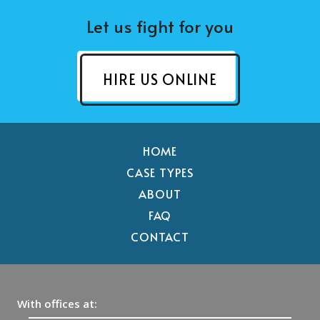
Let us fight for you
HIRE US ONLINE
HOME
CASE TYPES
ABOUT
FAQ
CONTACT
With offices at: